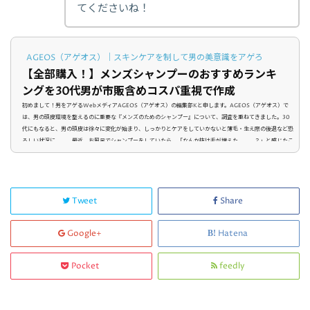
てくださいね！
AGEOS（アゲオス）｜スキンケアを制して男の美意識をアゲろ
【全部購入！】メンズシャンプーのおすすめランキ
ングを30代男が市販含めコスパ重視で作成
初めまして！男をアゲるWebメディアAGEOS（アゲオス）の編集部Kと申します。AGEOS（アゲオス）で
は、男の頭皮環境を整えるのに重要な『メンズのためのシャンプー』について、調査を重ねてきました。30
代にもなると、男の頭皮は徐々に変化が始まり、しっかりとケアをしていかないと薄毛・生え際の後退など恐
ろしい状況に。。。最近、お風呂でシャンプーをしていたら、「なんか抜け毛が増えた。。。？」と感じたこ
とありませんか？「ドキっ！」としたあなたは、もしかしたら頭皮（=スカルプ）ケア不足が原因かもしれま
せんよ？忙しいあな...
Tweet
Share
Google+
Hatena
Pocket
feedly