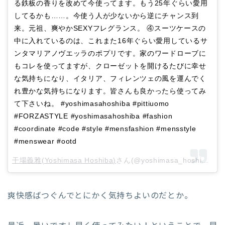
る鉄板の香りを改めて今使ってます。もう25年ぐらい愛用
してるかも……。今使う人が少ないから逆にチャンス到
来。元祖、爽やかSEXYフレグランス。 ④スーツケースの
中に入れているのは、これまた16年ぐらい愛用しているサ
ンタマリアノヴエッラのポプリです。家のワードローブに
もコレを使ってますが、クローゼットを開けるたびに幸せ
な気持ちになり、イタリア、フィレンツェの風を運んでく
れ豊かな気持ちになります。皆さんも良かったら使ってみ
て下さいね。 #yoshimasahoshiba #pittiuomo
#FORZASTYLE #yoshimasahoshiba #fashion
#coordinate #code #style #mensfashion #mensstyle
#menswear #ootd
干場義雅(Yoshimasa Hoshiba)
さん(@yoshimasa_hoshiba)がシェアした投稿 –
爽快感ばつぐんでとにかく気持ちよいのだとか。