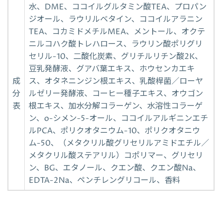
水、DME、ココイルグルタミン酸TEA、プロパン
ジオール、ラウリルベタイン、ココイルアラニン
TEA、コカミドメチルMEA、メントール、オクテ
ニルコハク酸トレハロース、ラウリン酸ポリグリ
セリル-10、二酸化炭素、グリチルリチン酸2K、
豆乳発酵液、グアバ葉エキス、ホウセンカエキ
成
ス、オタネニンジン根エキス、乳酸桿菌／ローヤ
分
ルゼリー発酵液、コーヒー種子エキス、オウゴン
表
根エキス、加水分解コラーゲン、水溶性コラーゲ
ン、o-シメン-5-オール、ココイルアルギニンエチ
ルPCA、ポリクオタニウム-10、ポリクオタニウ
ム-50、（メタクリル酸グリセリルアミドエチル／
メタクリル酸ステアリル）コポリマー、グリセリ
ン、BG、エタノール、クエン酸、クエン酸Na、
EDTA-2Na、ペンチレングリコール、香料