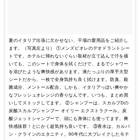
夏のイタリア出張に欠かせない、干場の愛用品をご紹介し
ます。（写真左より） ①メンズビオレのデオドラントシー
トです。ホテルに帰れないぐらい取材が立て込んで汗を掻
いても、このシートで身体を拭くだけで、まるでシャワー
を浴びたような爽快感があります。液たっぷりの厚手大型
シートだから、一枚で全身気持ち良く拭けます。防臭、殺
菌成分、メントール配合。しかも、イタリアっぽい爽やか
なフレッシュオレンジの香りなんです。いつも、まとめ買
いしてストックしてます。 ②シャンプーは、スカルプDの
炭酸スカルプシャンプー オイリー エクストラクール。炭
酸ジェットシャンプーで、頭にも身体にも使ってます。爽
快感抜群！とにかく超気持ち良いです。 ③香水は、カルバ
ン・クラインのエタニティ。90年代に大ブレイクしたモテ